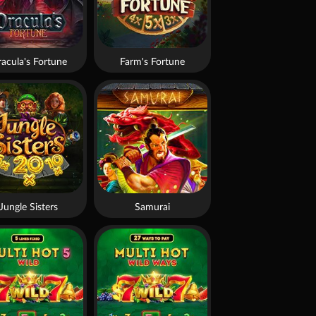
acula's Fortune
Farm's Fortune
Jungle Sisters
Samurai