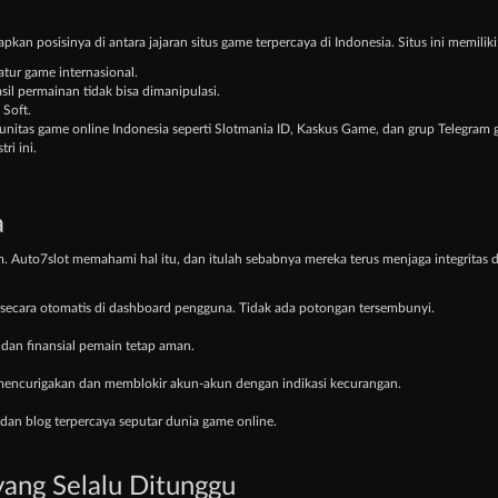
kan posisinya di antara jajaran situs game terpercaya di Indonesia. Situs ini memiliki
tur game internasional.
il permainan tidak bisa dimanipulasi.
 Soft.
munitas game online Indonesia seperti Slotmania ID, Kaskus Game, dan grup Telegra
ri ini.
a
 Auto7slot memahami hal itu, dan itulah sebabnya mereka terus menjaga integritas d
 secara otomatis di dashboard pengguna. Tidak ada potongan tersembunyi.
dan finansial pemain tetap aman.
mencurigakan dan memblokir akun-akun dengan indikasi kecurangan.
 dan blog terpercaya seputar dunia game online.
ang Selalu Ditunggu