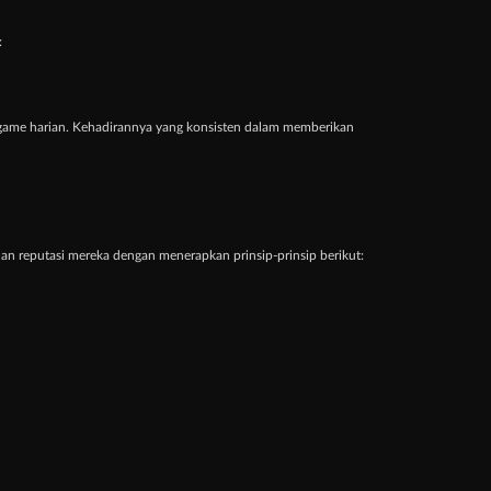
:
m game harian. Kehadirannya yang konsisten dalam memberikan
an reputasi mereka dengan menerapkan prinsip-prinsip berikut: