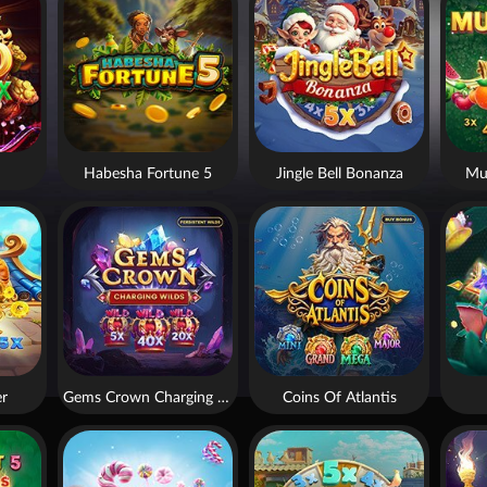
Habesha Fortune 5
Jingle Bell Bonanza
Mul
r
Gems Crown Charging Wilds
Coins Of Atlantis