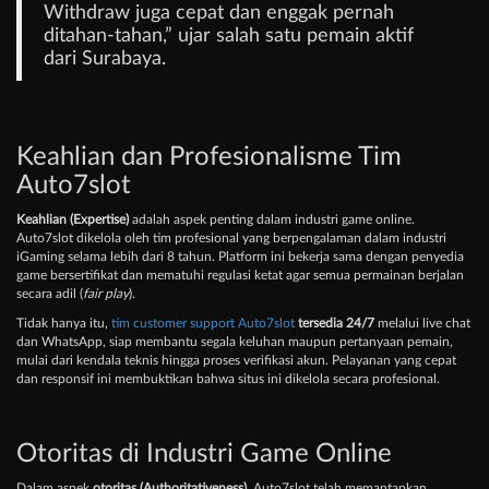
Withdraw juga cepat dan enggak pernah
ditahan-tahan,” ujar salah satu pemain aktif
dari Surabaya.
Keahlian dan Profesionalisme Tim
Auto7slot
Keahlian (Expertise)
adalah aspek penting dalam industri game online.
Auto7slot dikelola oleh tim profesional yang berpengalaman dalam industri
iGaming selama lebih dari 8 tahun. Platform ini bekerja sama dengan penyedia
game bersertifikat dan mematuhi regulasi ketat agar semua permainan berjalan
secara adil (
fair play
).
Tidak hanya itu,
tim customer support Auto7slot
tersedia 24/7
melalui live chat
dan WhatsApp, siap membantu segala keluhan maupun pertanyaan pemain,
mulai dari kendala teknis hingga proses verifikasi akun. Pelayanan yang cepat
dan responsif ini membuktikan bahwa situs ini dikelola secara profesional.
Otoritas di Industri Game Online
Dalam aspek
otoritas (Authoritativeness)
, Auto7slot telah memantapkan