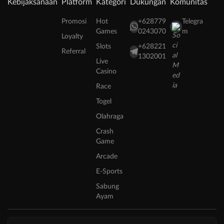
Kebijaksanaan
Platform
Kategori
Dukungan
Komunitas
Promosi
Hot
+628779
Telegra
Games
0243070
m
Loyalty
Slots
+628221
Referral
1302001
Live
Casino
Race
Togel
Olahraga
Crash
Game
Arcade
E-Sports
Sabung
Ayam