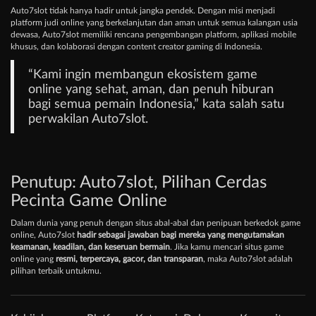
Auto7slot tidak hanya hadir untuk jangka pendek. Dengan misi menjadi
platform judi online yang berkelanjutan dan aman untuk semua kalangan usia
dewasa, Auto7slot memiliki rencana pengembangan platform, aplikasi mobile
khusus, dan kolaborasi dengan content creator gaming di Indonesia.
“Kami ingin membangun ekosistem game
online yang sehat, aman, dan penuh hiburan
bagi semua pemain Indonesia,” kata salah satu
perwakilan Auto7slot.
Penutup: Auto7slot, Pilihan Cerdas
Pecinta Game Online
Dalam dunia yang penuh dengan situs abal-abal dan penipuan berkedok game
online, Auto7slot
hadir sebagai jawaban bagi mereka yang mengutamakan
keamanan, keadilan, dan keseruan bermain
. Jika kamu mencari situs game
online yang
resmi, terpercaya, gacor, dan transparan
, maka Auto7slot adalah
pilihan terbaik untukmu.