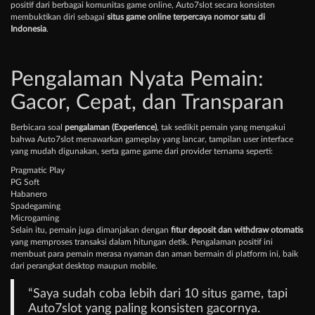
positif dari berbagai komunitas game online, Auto7slot secara konsisten
membuktikan diri sebagai
situs game online terpercaya nomor satu di
Indonesia
.
Pengalaman Nyata Pemain:
Gacor, Cepat, dan Transparan
Berbicara soal
pengalaman (Experience)
, tak sedikit pemain yang mengakui
bahwa Auto7slot menawarkan gameplay yang lancar, tampilan user interface
yang mudah digunakan, serta game game dari provider ternama seperti:
Pragmatic Play
PG Soft
Habanero
Spadegaming
Microgaming
Selain itu, pemain juga dimanjakan dengan
fitur deposit dan withdraw otomatis
yang memproses transaksi dalam hitungan detik. Pengalaman positif ini
membuat para pemain merasa nyaman dan aman bermain di platform ini, baik
dari perangkat desktop maupun mobile.
“Saya sudah coba lebih dari 10 situs game, tapi
Auto7slot yang paling konsisten gacornya.