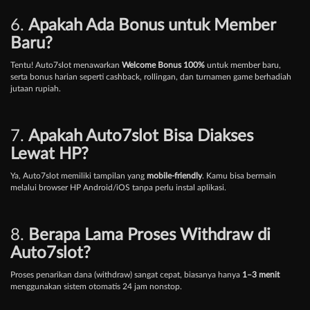
6.
Apakah Ada Bonus untuk Member
Baru?
Tentu! Auto7slot menawarkan
Welcome Bonus 100%
untuk member baru,
serta bonus harian seperti cashback, rollingan, dan turnamen game berhadiah
jutaan rupiah.
7.
Apakah Auto7slot Bisa Diakses
Lewat HP?
Ya, Auto7slot memiliki tampilan yang
mobile-friendly
. Kamu bisa bermain
melalui browser HP Android/iOS tanpa perlu instal aplikasi.
8.
Berapa Lama Proses Withdraw di
Auto7slot?
Proses penarikan dana (withdraw) sangat cepat, biasanya hanya
1–3 menit
menggunakan sistem otomatis 24 jam nonstop.