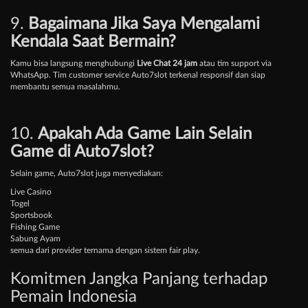
9.
Bagaimana Jika Saya Mengalami
Kendala Saat Bermain?
Kamu bisa langsung menghubungi
Live Chat 24 jam
atau tim support via
WhatsApp. Tim customer service Auto7slot terkenal responsif dan siap
membantu semua masalahmu.
10.
Apakah Ada Game Lain Selain
Game di Auto7slot?
Selain game, Auto7slot juga menyediakan:
Live Casino
Togel
Sportsbook
Fishing Game
Sabung Ayam
semua dari provider ternama dengan sistem fair play.
Komitmen Jangka Panjang terhadap
Pemain Indonesia