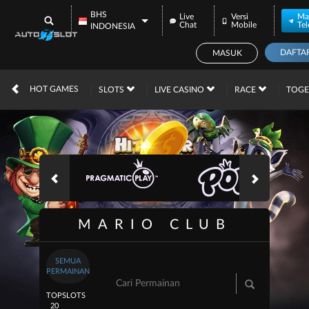
BHS
Live
Versi
Ma
Chat
Mobile
Te
INDONESIA
DAFTA
MASUK
IDR
12,687,635,
HOT GAMES
SLOTS
LIVE CASINO
RACE
TOG
MARIO CLUB
SEMUA
PERMAINAN
TOP
SLOTS
20