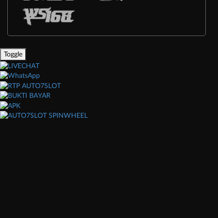
Toggle