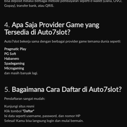
bisa deposit melalui berbagai metode pembayaran seperti e-wallet (Dana, OVO,
Gopay), transfer bank, atau QRIS.
4.
Apa Saja Provider Game yang
Tersedia di Auto7slot?
Auto7slot bekerja sama dengan berbagai provider game ternama dunia seperti:
Pragmatic Play
PG Soft
Habanero
Spadegaming
Microgaming
dan masih banyak lagi.
5.
Bagaimana Cara Daftar di Auto7slot?
Pendaftaran sangat mudah:
Kunjungi situs resmi
Klik tombol
"Daftar"
Isi data seperti username, password, dan nomor HP
Selesai! Kamu bisa langsung login dan mulai bermain.