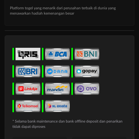
Platform togel yang menarik dari perusahan terbaik di dunia yang
menawarkan hadiah kemenangan besar
* Selama bank maintenance dan bank offline deposit dan penarikan
tidak dapat diproses