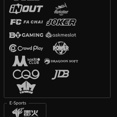
E-Sports