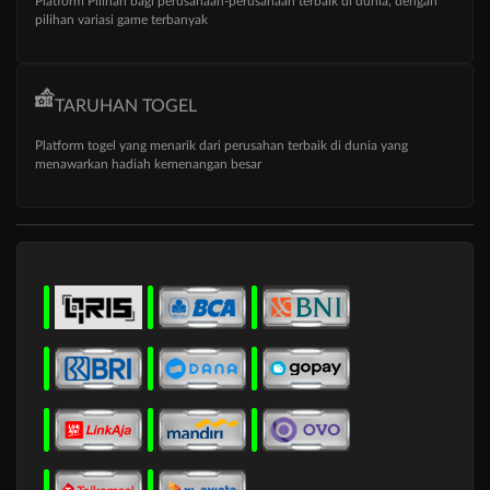
Platform Pilihan bagi perusahaan-perusahaan terbaik di dunia, dengan
pilihan variasi game terbanyak
TARUHAN TOGEL
Platform togel yang menarik dari perusahan terbaik di dunia yang
menawarkan hadiah kemenangan besar