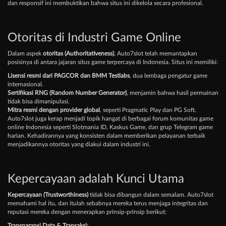
dan responsif ini membuktikan bahwa situs ini dikelola secara profesional.
Otoritas di Industri Game Online
Dalam aspek
otoritas (Authoritativeness)
, Auto7slot telah memantapkan
posisinya di antara jajaran situs game terpercaya di Indonesia. Situs ini memiliki:
Lisensi resmi dari PAGCOR dan BMM Testlabs
, dua lembaga pengatur game
internasional.
Sertifikasi RNG (Random Number Generator)
, menjamin bahwa hasil permainan
tidak bisa dimanipulasi.
Mitra resmi dengan provider global
, seperti Pragmatic Play dan PG Soft.
Auto7slot juga kerap menjadi topik hangat di berbagai forum komunitas game
online Indonesia seperti Slotmania ID, Kaskus Game, dan grup Telegram game
harian. Kehadirannya yang konsisten dalam memberikan pelayanan terbaik
menjadikannya otoritas yang diakui dalam industri ini.
Kepercayaan adalah Kunci Utama
Kepercayaan (Trustworthiness)
tidak bisa dibangun dalam semalam. Auto7slot
memahami hal itu, dan itulah sebabnya mereka terus menjaga integritas dan
reputasi mereka dengan menerapkan prinsip-prinsip berikut:
Transparansi Data & Transaksi: