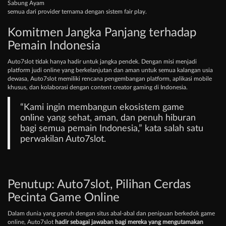
Sabung Ayam
semua dari provider ternama dengan sistem fair play.
Komitmen Jangka Panjang terhadap
Pemain Indonesia
Auto7slot tidak hanya hadir untuk jangka pendek. Dengan misi menjadi
platform judi online yang berkelanjutan dan aman untuk semua kalangan usia
dewasa, Auto7slot memiliki rencana pengembangan platform, aplikasi mobile
khusus, dan kolaborasi dengan content creator gaming di Indonesia.
“Kami ingin membangun ekosistem game
online yang sehat, aman, dan penuh hiburan
bagi semua pemain Indonesia,” kata salah satu
perwakilan Auto7slot.
Penutup: Auto7slot, Pilihan Cerdas
Pecinta Game Online
Dalam dunia yang penuh dengan situs abal-abal dan penipuan berkedok game
online, Auto7slot
hadir sebagai jawaban bagi mereka yang mengutamakan