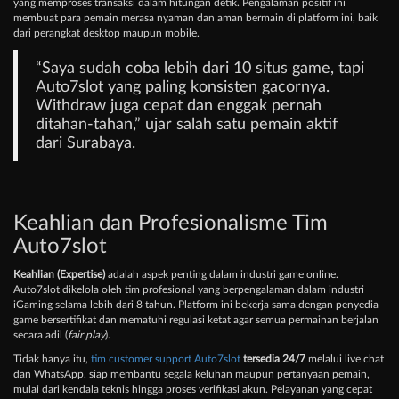
yang memproses transaksi dalam hitungan detik. Pengalaman positif ini
membuat para pemain merasa nyaman dan aman bermain di platform ini, baik
dari perangkat desktop maupun mobile.
“Saya sudah coba lebih dari 10 situs game, tapi
Auto7slot yang paling konsisten gacornya.
Withdraw juga cepat dan enggak pernah
ditahan-tahan,” ujar salah satu pemain aktif
dari Surabaya.
Keahlian dan Profesionalisme Tim
Auto7slot
Keahlian (Expertise)
adalah aspek penting dalam industri game online.
Auto7slot dikelola oleh tim profesional yang berpengalaman dalam industri
iGaming selama lebih dari 8 tahun. Platform ini bekerja sama dengan penyedia
game bersertifikat dan mematuhi regulasi ketat agar semua permainan berjalan
secara adil (
fair play
).
Tidak hanya itu,
tim customer support Auto7slot
tersedia 24/7
melalui live chat
dan WhatsApp, siap membantu segala keluhan maupun pertanyaan pemain,
mulai dari kendala teknis hingga proses verifikasi akun. Pelayanan yang cepat