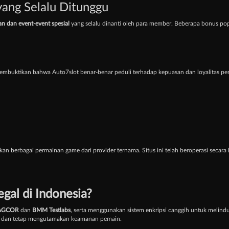
ang Selalu Ditunggu
n dan event-event spesial
yang selalu dinanti oleh para member. Beberapa bonus popu
membuktikan bahwa Auto7slot benar-benar peduli terhadap kepuasan dan loyalitas p
 berbagai permainan game dari provider ternama. Situs ini telah beroperasi secara lega
gal di Indonesia?
AGCOR
dan
BMM Testlabs
, serta menggunakan sistem enkripsi canggih untuk melindu
hore dan tetap mengutamakan keamanan pemain.