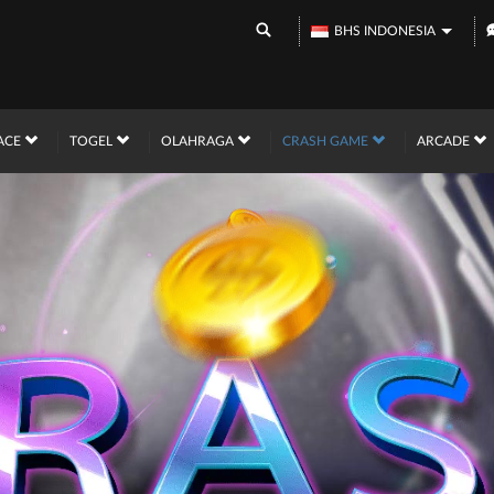
BHS INDONESIA
ACE
TOGEL
OLAHRAGA
CRASH GAME
ARCADE