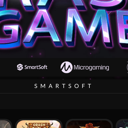
SMARTSOFT