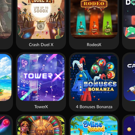
Crash Duel X
RodeoX
TowerX
4 Bonuses Bonanza