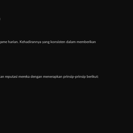
:
m game harian. Kehadirannya yang konsisten dalam memberikan
an reputasi mereka dengan menerapkan prinsip-prinsip berikut: