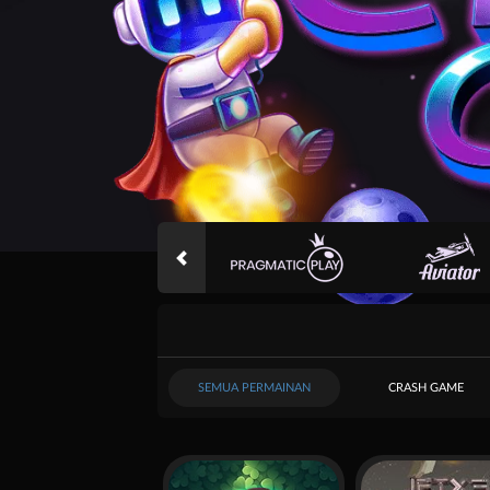
SEMUA PERMAINAN
CRASH GAME