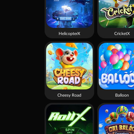
HelicopterX
CricketX
Cheesy Road
Balloon