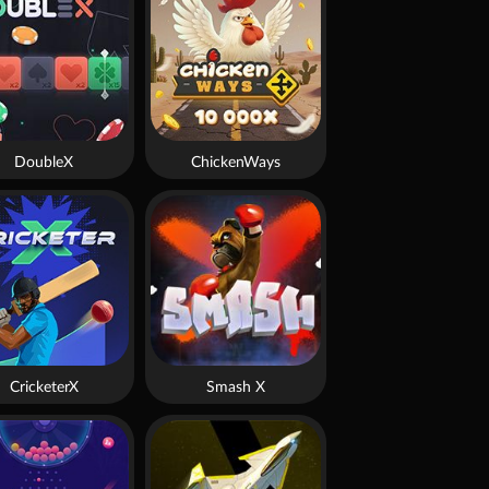
DoubleX
ChickenWays
CricketerX
Smash X