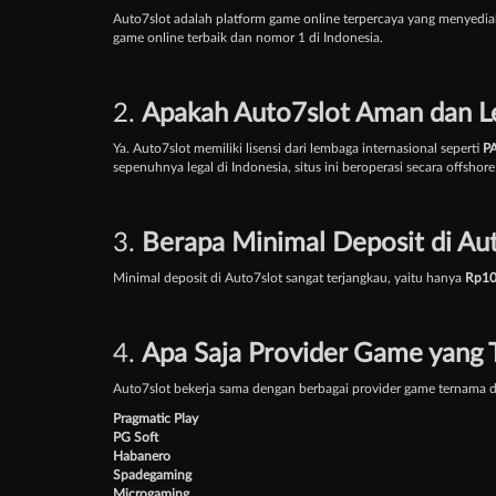
Auto7slot adalah platform game online terpercaya yang menyediakan
game online terbaik dan nomor 1 di Indonesia.
2.
Apakah Auto7slot Aman dan Le
Ya. Auto7slot memiliki lisensi dari lembaga internasional seperti
P
sepenuhnya legal di Indonesia, situs ini beroperasi secara offs
3.
Berapa Minimal Deposit di Au
Minimal deposit di Auto7slot sangat terjangkau, yaitu hanya
Rp10
4.
Apa Saja Provider Game yang T
Auto7slot bekerja sama dengan berbagai provider game ternama du
Pragmatic Play
PG Soft
Habanero
Spadegaming
Microgaming