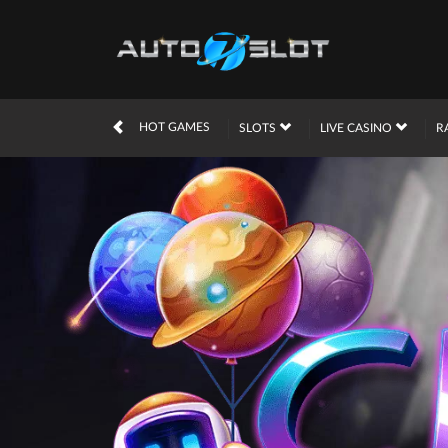
HOT GAMES
SLOTS
LIVE CASINO
R