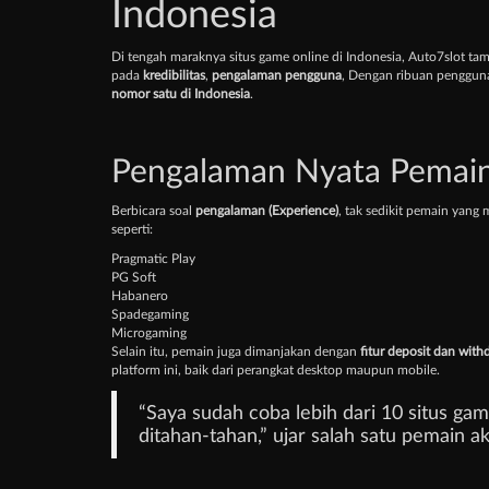
Indonesia
Di tengah maraknya situs game online di Indonesia, Auto7slot t
pada
kredibilitas
,
pengalaman pengguna
, Dengan ribuan pengguna 
nomor satu di Indonesia
.
Pengalaman Nyata Pemain:
Berbicara soal
pengalaman (Experience)
, tak sedikit pemain yan
seperti:
Pragmatic Play
PG Soft
Habanero
Spadegaming
Microgaming
Selain itu, pemain juga dimanjakan dengan
fitur deposit dan wit
platform ini, baik dari perangkat desktop maupun mobile.
“Saya sudah coba lebih dari 10 situs ga
ditahan-tahan,” ujar salah satu pemain ak