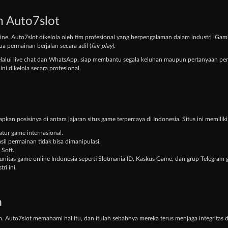
m Auto7slot
ne. Auto7slot dikelola oleh tim profesional yang berpengalaman dalam industri iGami
a permainan berjalan secara adil (
fair play
).
alui live chat dan WhatsApp, siap membantu segala keluhan maupun pertanyaan pemain
i dikelola secara profesional.
kan posisinya di antara jajaran situs game terpercaya di Indonesia. Situs ini memiliki
tur game internasional.
il permainan tidak bisa dimanipulasi.
 Soft.
munitas game online Indonesia seperti Slotmania ID, Kaskus Game, dan grup Telegra
ri ini.
a
 Auto7slot memahami hal itu, dan itulah sebabnya mereka terus menjaga integritas d