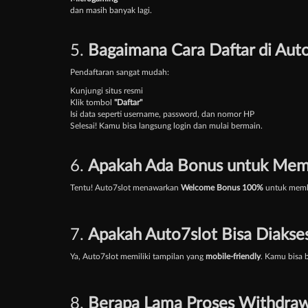
dan masih banyak lagi.
5.
Bagaimana Cara Daftar di Aut
Pendaftaran sangat mudah:
Kunjungi situs resmi
Klik tombol
"Daftar"
Isi data seperti username, password, dan nomor HP
Selesai! Kamu bisa langsung login dan mulai bermain.
6.
Apakah Ada Bonus untuk Mem
Tentu! Auto7slot menawarkan
Welcome Bonus 100%
untuk membe
7.
Apakah Auto7slot Bisa Diakse
Ya, Auto7slot memiliki tampilan yang
mobile-friendly
. Kamu bisa 
8.
Berapa Lama Proses Withdraw