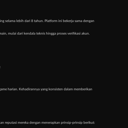
ng selama lebih dari 8 tahun. Platform ini bekerja sama dengan
, mulai dari kendala teknis hingga proses verifikasi akun.
:
m game harian. Kehadirannya yang konsisten dalam memberikan
an reputasi mereka dengan menerapkan prinsip-prinsip berikut: