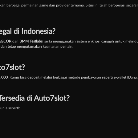
 berbagai permainan game dari provider ternama. Situs ini telah beroperasi secara lega
gal di Indonesia?
AGCOR
dan
BMM Testlabs
, serta menggunakan sistem enkripsi canggih untuk melindu
hore dan tetap mengutamakan keamanan pemain.
to7slot?
.000
. Kamu bisa deposit melalui berbagai metode pembayaran seperti e-wallet (Dana
ersedia di Auto7slot?
nia seperti: