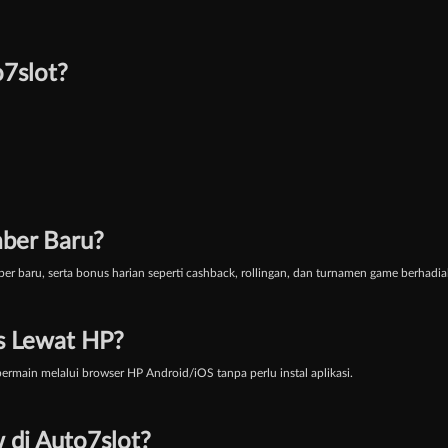
o7slot?
ber Baru?
r baru, serta bonus harian seperti cashback, rollingan, dan turnamen game berhadia
s Lewat HP?
bermain melalui browser HP Android/iOS tanpa perlu instal aplikasi.
 di Auto7slot?