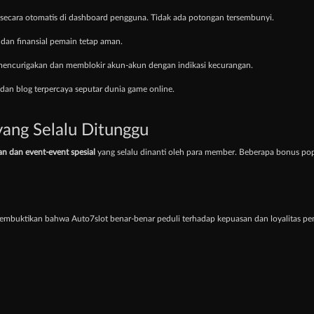
 secara otomatis di dashboard pengguna. Tidak ada potongan tersembunyi.
dan finansial pemain tetap aman.
mencurigakan dan memblokir akun-akun dengan indikasi kecurangan.
 dan blog terpercaya seputar dunia game online.
ang Selalu Ditunggu
n dan event-event spesial
yang selalu dinanti oleh para member. Beberapa bonus popu
membuktikan bahwa Auto7slot benar-benar peduli terhadap kepuasan dan loyalitas p