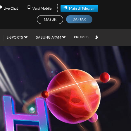
Live Chat
Versi Mobile
Main di Telegram
DAFTAR
MASUK
PROMOSI
E-SPORTS
SABUNG AYAM