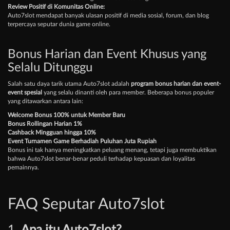
Review Positif di Komunitas Online:
Auto7slot mendapat banyak ulasan positif di media sosial, forum, dan blog
terpercaya seputar dunia game online.
Bonus Harian dan Event Khusus yang
Selalu Ditunggu
Salah satu daya tarik utama Auto7slot adalah
program bonus harian dan event-
event spesial
yang selalu dinanti oleh para member. Beberapa bonus populer
yang ditawarkan antara lain:
Welcome Bonus 100% untuk Member Baru
Bonus Rollingan Harian 1%
Cashback Mingguan hingga 10%
Event Turnamen Game Berhadiah Puluhan Juta Rupiah
Bonus ini tak hanya meningkatkan peluang menang, tetapi juga membuktikan
bahwa Auto7slot benar-benar peduli terhadap kepuasan dan loyalitas
pemainnya.
FAQ Seputar Auto7slot