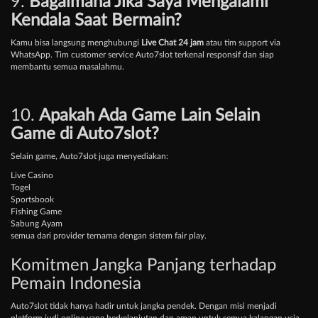
9.
Bagaimana Jika Saya Mengalami
Kendala Saat Bermain?
Kamu bisa langsung menghubungi
Live Chat 24 jam
atau tim support via
WhatsApp. Tim customer service Auto7slot terkenal responsif dan siap
membantu semua masalahmu.
10.
Apakah Ada Game Lain Selain
Game di Auto7slot?
Selain game, Auto7slot juga menyediakan:
Live Casino
Togel
Sportsbook
Fishing Game
Sabung Ayam
semua dari provider ternama dengan sistem fair play.
Komitmen Jangka Panjang terhadap
Pemain Indonesia
Auto7slot tidak hanya hadir untuk jangka pendek. Dengan misi menjadi