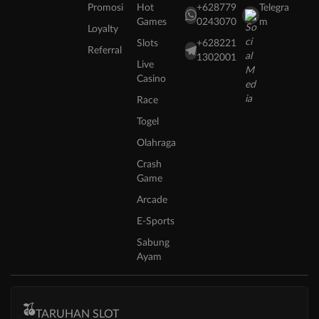
Promosi
Hot
+628779
Telegra
Games
0243070
m
Loyalty
Slots
+628221
Referral
1302001
Live
Casino
Race
Togel
Olahraga
Crash
Game
Arcade
E-Sports
Sabung
Ayam
TARUHAN SLOT