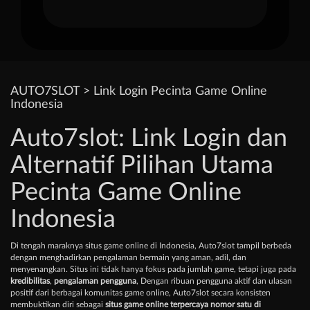
AUTO7SLOT > Link Login Pecinta Game Online
Indonesia
Auto7slot: Link Login dan
Alternatif Pilihan Utama
Pecinta Game Online
Indonesia
Di tengah maraknya situs game online di Indonesia, Auto7slot tampil berbeda
dengan menghadirkan pengalaman bermain yang aman, adil, dan
menyenangkan. Situs ini tidak hanya fokus pada jumlah game, tetapi juga pada
kredibilitas
,
pengalaman pengguna
, Dengan ribuan pengguna aktif dan ulasan
positif dari berbagai komunitas game online, Auto7slot secara konsisten
membuktikan diri sebagai
situs game online terpercaya nomor satu di