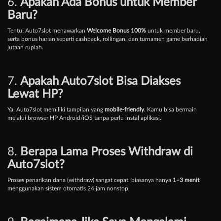
6.
Apakah Ada Bonus untuk Member
Baru?
Tentu! Auto7slot menawarkan
Welcome Bonus 100%
untuk member baru,
serta bonus harian seperti cashback, rollingan, dan turnamen game berhadiah
jutaan rupiah.
7.
Apakah Auto7slot Bisa Diakses
Lewat HP?
Ya, Auto7slot memiliki tampilan yang
mobile-friendly
. Kamu bisa bermain
melalui browser HP Android/iOS tanpa perlu instal aplikasi.
8.
Berapa Lama Proses Withdraw di
Auto7slot?
Proses penarikan dana (withdraw) sangat cepat, biasanya hanya
1–3 menit
menggunakan sistem otomatis 24 jam nonstop.