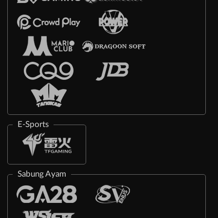
E-Sports
Sabung Ayam