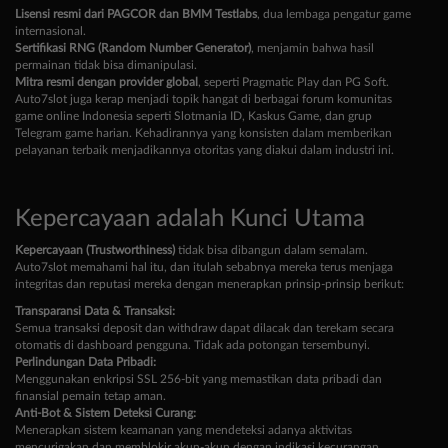
Lisensi resmi dari PAGCOR dan BMM Testlabs
, dua lembaga pengatur game
internasional.
Sertifikasi RNG (Random Number Generator)
, menjamin bahwa hasil
permainan tidak bisa dimanipulasi.
Mitra resmi dengan provider global
, seperti Pragmatic Play dan PG Soft.
Auto7slot juga kerap menjadi topik hangat di berbagai forum komunitas
game online Indonesia seperti Slotmania ID, Kaskus Game, dan grup
Telegram game harian. Kehadirannya yang konsisten dalam memberikan
pelayanan terbaik menjadikannya otoritas yang diakui dalam industri ini.
Kepercayaan adalah Kunci Utama
Kepercayaan (Trustworthiness)
tidak bisa dibangun dalam semalam.
Auto7slot memahami hal itu, dan itulah sebabnya mereka terus menjaga
integritas dan reputasi mereka dengan menerapkan prinsip-prinsip berikut:
Transparansi Data & Transaksi:
Semua transaksi deposit dan withdraw dapat dilacak dan terekam secara
otomatis di dashboard pengguna. Tidak ada potongan tersembunyi.
Perlindungan Data Pribadi:
Menggunakan enkripsi SSL 256-bit yang memastikan data pribadi dan
finansial pemain tetap aman.
Anti-Bot & Sistem Deteksi Curang:
Menerapkan sistem keamanan yang mendeteksi adanya aktivitas
mencurigakan dan memblokir akun-akun dengan indikasi kecurangan.