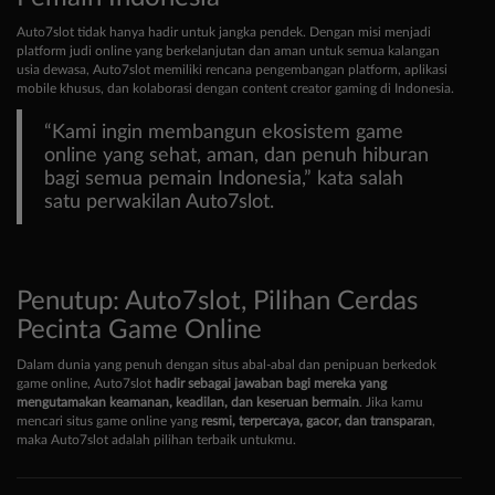
Auto7slot tidak hanya hadir untuk jangka pendek. Dengan misi menjadi
platform judi online yang berkelanjutan dan aman untuk semua kalangan
usia dewasa, Auto7slot memiliki rencana pengembangan platform, aplikasi
mobile khusus, dan kolaborasi dengan content creator gaming di Indonesia.
“Kami ingin membangun ekosistem game
online yang sehat, aman, dan penuh hiburan
bagi semua pemain Indonesia,” kata salah
satu perwakilan Auto7slot.
Penutup: Auto7slot, Pilihan Cerdas
Pecinta Game Online
Dalam dunia yang penuh dengan situs abal-abal dan penipuan berkedok
game online, Auto7slot
hadir sebagai jawaban bagi mereka yang
mengutamakan keamanan, keadilan, dan keseruan bermain
. Jika kamu
mencari situs game online yang
resmi, terpercaya, gacor, dan transparan
,
maka Auto7slot adalah pilihan terbaik untukmu.