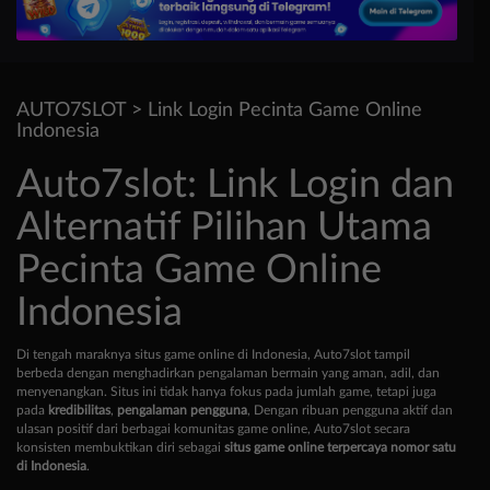
AUTO7SLOT > Link Login Pecinta Game Online
Indonesia
Auto7slot: Link Login dan
Alternatif Pilihan Utama
Pecinta Game Online
Indonesia
Di tengah maraknya situs game online di Indonesia, Auto7slot tampil
berbeda dengan menghadirkan pengalaman bermain yang aman, adil, dan
menyenangkan. Situs ini tidak hanya fokus pada jumlah game, tetapi juga
pada
kredibilitas
,
pengalaman pengguna
, Dengan ribuan pengguna aktif dan
ulasan positif dari berbagai komunitas game online, Auto7slot secara
konsisten membuktikan diri sebagai
situs game online terpercaya nomor satu
di Indonesia
.