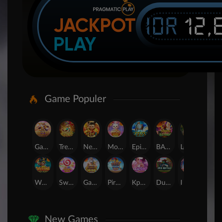
IDR
12,
JACKPOT
PLAY
Game Populer
Gates of Olympus POP
Treasures of Aztec
Nezha 2
Mochi Mania 1000
Epic Ze Zeus
BANDITO RETURNS
Legacy of Kong Maxways
Gates of Dragon Jackpot Play
Wukong - Black Scatter
Sweet Bonanza 2500
Gates of Olympus 1000
Pirate Quest 1000
Kpop Hunter Zeus
Duck Hunters
Lucky Neko
Roma
New Games