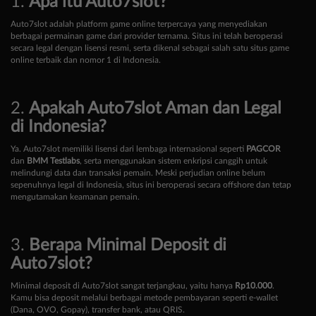
1.
Apa itu Auto7slot?
Auto7slot adalah platform game online terpercaya yang menyediakan
berbagai permainan game dari provider ternama. Situs ini telah beroperasi
secara legal dengan lisensi resmi, serta dikenal sebagai salah satu situs game
online terbaik dan nomor 1 di Indonesia.
2.
Apakah Auto7slot Aman dan Legal
di Indonesia?
Ya. Auto7slot memiliki lisensi dari lembaga internasional seperti
PAGCOR
dan
BMM Testlabs
, serta menggunakan sistem enkripsi canggih untuk
melindungi data dan transaksi pemain. Meski perjudian online belum
sepenuhnya legal di Indonesia, situs ini beroperasi secara offshore dan tetap
mengutamakan keamanan pemain.
3.
Berapa Minimal Deposit di
Auto7slot?
Minimal deposit di Auto7slot sangat terjangkau, yaitu hanya
Rp10.000
.
Kamu bisa deposit melalui berbagai metode pembayaran seperti e-wallet
(Dana, OVO, Gopay), transfer bank, atau QRIS.