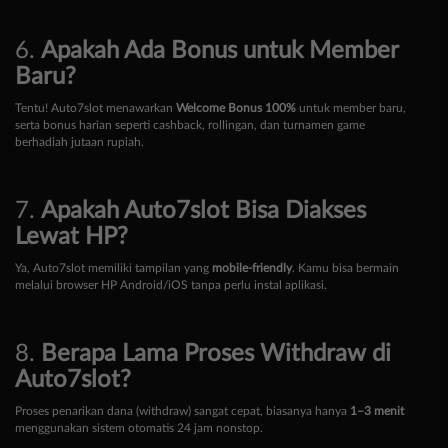
6.
Apakah Ada Bonus untuk Member
Baru?
Tentu! Auto7slot menawarkan
Welcome Bonus 100%
untuk member baru,
serta bonus harian seperti cashback, rollingan, dan turnamen game
berhadiah jutaan rupiah.
7.
Apakah Auto7slot Bisa Diakses
Lewat HP?
Ya, Auto7slot memiliki tampilan yang
mobile-friendly
. Kamu bisa bermain
melalui browser HP Android/iOS tanpa perlu instal aplikasi.
8.
Berapa Lama Proses Withdraw di
Auto7slot?
Proses penarikan dana (withdraw) sangat cepat, biasanya hanya
1–3 menit
menggunakan sistem otomatis 24 jam nonstop.