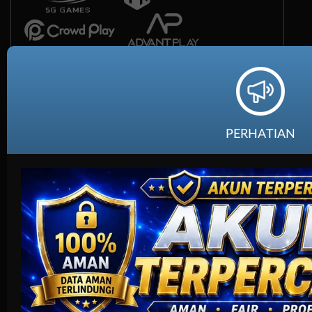
PERHATIAN