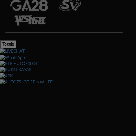
Toggle