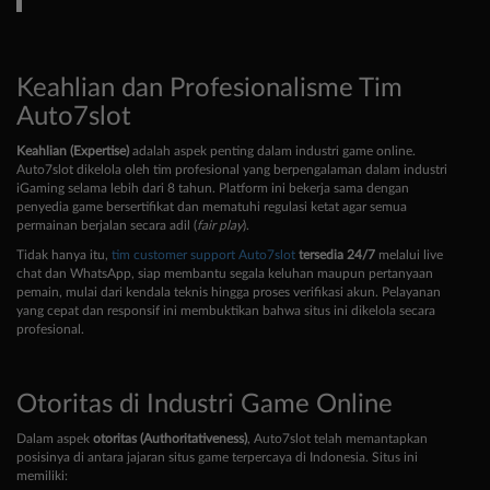
Keahlian dan Profesionalisme Tim
Auto7slot
Keahlian (Expertise)
adalah aspek penting dalam industri game online.
Auto7slot dikelola oleh tim profesional yang berpengalaman dalam industri
iGaming selama lebih dari 8 tahun. Platform ini bekerja sama dengan
penyedia game bersertifikat dan mematuhi regulasi ketat agar semua
permainan berjalan secara adil (
fair play
).
Tidak hanya itu,
tim customer support Auto7slot
tersedia 24/7
melalui live
chat dan WhatsApp, siap membantu segala keluhan maupun pertanyaan
pemain, mulai dari kendala teknis hingga proses verifikasi akun. Pelayanan
yang cepat dan responsif ini membuktikan bahwa situs ini dikelola secara
profesional.
Otoritas di Industri Game Online
Dalam aspek
otoritas (Authoritativeness)
, Auto7slot telah memantapkan
posisinya di antara jajaran situs game terpercaya di Indonesia. Situs ini
memiliki: