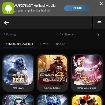
×
AUTO7SLOT Aplikasi Mobile
UNDUH
Jangan tampilkan lagi hari ini
AIGaming
SEMUA PERMAINAN
SLOTS
TOP 20
AI OF ZEUS
Cowboy Bullseye
Dance Dance Dance