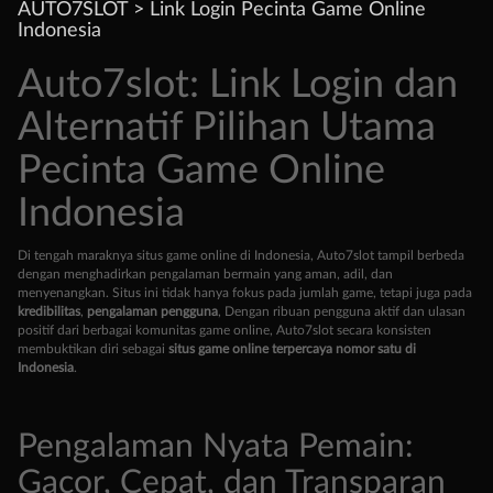
AUTO7SLOT > Link Login Pecinta Game Online
Indonesia
Auto7slot: Link Login dan
Alternatif Pilihan Utama
Pecinta Game Online
Indonesia
Di tengah maraknya situs game online di Indonesia, Auto7slot tampil berbeda
dengan menghadirkan pengalaman bermain yang aman, adil, dan
menyenangkan. Situs ini tidak hanya fokus pada jumlah game, tetapi juga pada
kredibilitas
,
pengalaman pengguna
, Dengan ribuan pengguna aktif dan ulasan
positif dari berbagai komunitas game online, Auto7slot secara konsisten
membuktikan diri sebagai
situs game online terpercaya nomor satu di
Indonesia
.
Pengalaman Nyata Pemain:
Gacor, Cepat, dan Transparan