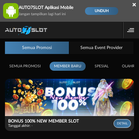
×
AUTO7SLOT Aplikasi Mobile
UNDUH
Jangan tampilkan lagi hari ini
Semua Promosi
Semua Event Provider
SEMUA PROMOSI
MEMBER BARU
SPESIAL
OLAHRA
BONUS 100% NEW MEMBER SLOT
DETAIL
Tanggal akhir:
-