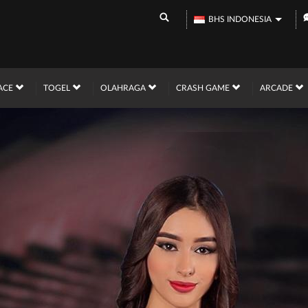
BHS INDONESIA
ACE
TOGEL
OLAHRAGA
CRASH GAME
ARCADE