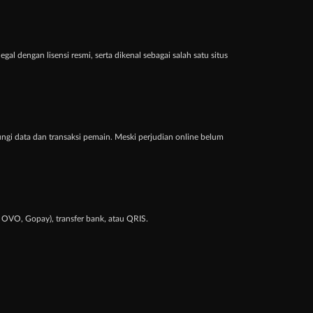
l dengan lisensi resmi, serta dikenal sebagai salah satu situs
ngi data dan transaksi pemain. Meski perjudian online belum
, OVO, Gopay), transfer bank, atau QRIS.