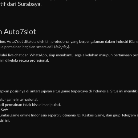
tif dari Surabaya.
m Auto7slot
ne. Auto7slot dikelola oleh tim profesional yang berpengalaman dalam industri iGami
a permainan berjalan secara adil (
fair play
).
alui live chat dan WhatsApp, siap membantu segala keluhan maupun pertanyaan pemain
i dikelola secara profesional.
kan posisinya di antara jajaran situs game terpercaya di Indonesia. Situs ini memiliki
tur game internasional.
il permainan tidak bisa dimanipulasi.
 Soft.
munitas game online Indonesia seperti Slotmania ID, Kaskus Game, dan grup Telegra
ri ini.