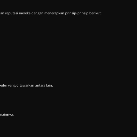
an reputasi mereka dengan menerapkan prinsip-prinsip berikut:
ler yang ditawarkan antara lain:
emainnya.