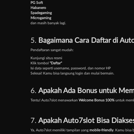
PG Soft
Habanero
Spadegaming
Microgaming
dan masih banyak lagi.
5.
Bagaimana Cara Daftar di Aut
Pendaftaran sangat mudah:
Kunjungi situs resmi
Klik tombol
"Daftar"
Isi data seperti username, password, dan nomor HP
Selesai! Kamu bisa langsung login dan mulai bermain.
6.
Apakah Ada Bonus untuk Mem
Tentu! Auto7slot menawarkan
Welcome Bonus 100%
untuk membe
7.
Apakah Auto7slot Bisa Diakse
Ya, Auto7slot memiliki tampilan yang
mobile-friendly
. Kamu bisa 