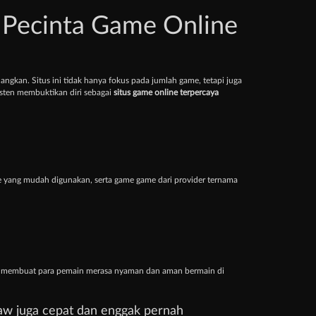
a Pecinta Game Online
gkan. Situs ini tidak hanya fokus pada jumlah game, tetapi juga
isten membuktikan diri sebagai
situs game online terpercaya
e yang mudah digunakan, serta game game dari provider ternama
ini membuat para pemain merasa nyaman dan aman bermain di
draw juga cepat dan enggak pernah