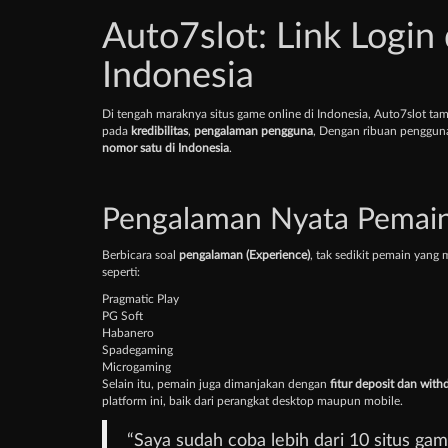
Auto7slot: Link Login
Indonesia
Di tengah maraknya situs game online di Indonesia, Auto7slot t
pada
kredibilitas
,
pengalaman pengguna
, Dengan ribuan pengguna 
nomor satu di Indonesia
.
Pengalaman Nyata Pemain:
Berbicara soal
pengalaman (Experience)
, tak sedikit pemain yan
seperti:
Pragmatic Play
PG Soft
Habanero
Spadegaming
Microgaming
Selain itu, pemain juga dimanjakan dengan
fitur deposit dan wit
platform ini, baik dari perangkat desktop maupun mobile.
“Saya sudah coba lebih dari 10 situs ga