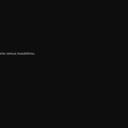
bantu semua masalahmu.