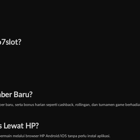
o7slot?
ber Baru?
r baru, serta bonus harian seperti cashback, rollingan, dan turnamen game berhadia
s Lewat HP?
bermain melalui browser HP Android/iOS tanpa perlu instal aplikasi.