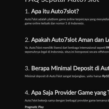
1.
Apa itu Auto7slot?
Auto7slot adalah platform game online terpercaya yang menyediakan
game online terbaik dan nomor 1 di Indonesia.
2.
Apakah Auto7slot Aman dan Le
Ya. Auto7slot memiliki lisensi dari lembaga internasional seperti
P
sepenuhnya legal di Indonesia, situs ini beroperasi secara offs
3.
Berapa Minimal Deposit di Au
Minimal deposit di Auto7slot sangat terjangkau, yaitu hanya
Rp10
4.
Apa Saja Provider Game yang T
Auto7slot bekerja sama dengan berbagai provider game ternama du
Pragmatic Play