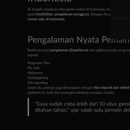
Di tengah maraknya situs game online di Indonesia, Auto7slot tam
pada
kredibilitas
,
pengalaman pengguna
, Dengan ribuan pengguna a
nomor satu di Indonesia
.
Pengalaman Nyata Pemain:
Berbicara soal
pengalaman (Experience)
, tak sedikit pemain yang 
seperti:
Pragmatic Play
PG Soft
Habanero
Spadegaming
Microgaming
Selain itu, pemain juga dimanjakan dengan
fitur deposit dan withd
platform ini, baik dari perangkat desktop maupun mobile.
“Saya sudah coba lebih dari 10 situs gam
ditahan-tahan,” ujar salah satu pemain akt