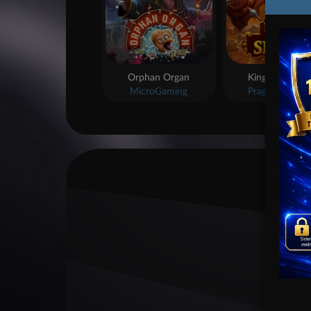
Orphan Organ
King Of Spear
MicroGaming
Pragmatic Pla