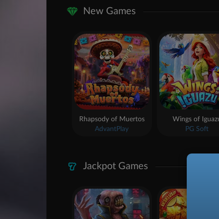
New Games
Rhapsody of Muertos
Wings of Iguaz
AdvantPlay
PG Soft
Jackpot Games