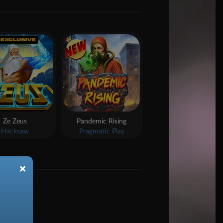
Ze Zeus
Pandemic Rising
Hacksaw
Pragmatic Play
×