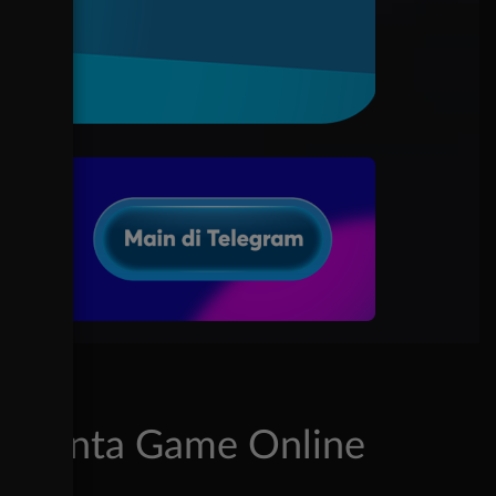
a Pecinta Game Online