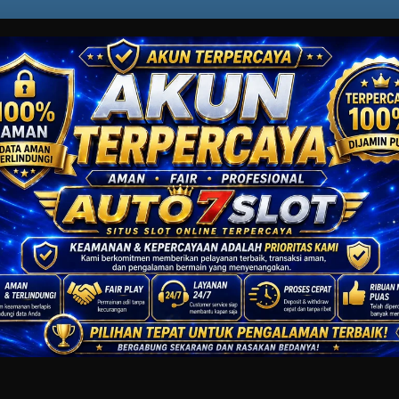
s
Anaconda Gold
9 Masks of Fire™ HyperSpins™
y
Pragmatic Play
MicroGaming