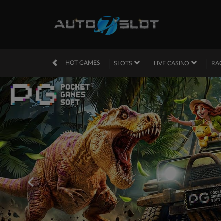
HOT GAMES
SLOTS
LIVE CASINO
RA