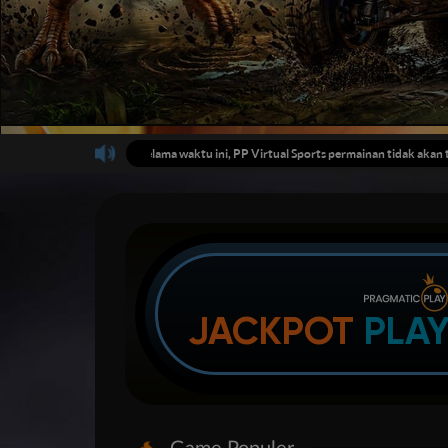
ep-2026 14.59.59. Selama waktu ini, PP Virtual Sports permainan tidak akan tersed
JACKPOT
PLA