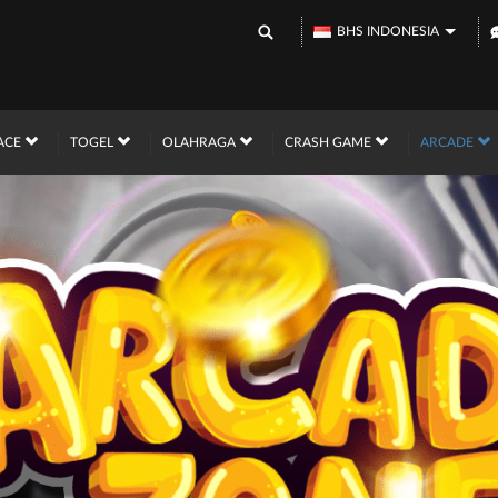
BHS INDONESIA
ACE
TOGEL
OLAHRAGA
CRASH GAME
ARCADE