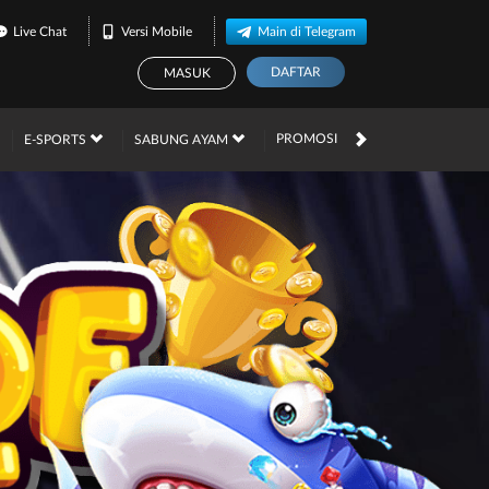
Live Chat
Versi Mobile
Main di Telegram
DAFTAR
MASUK
PROMOSI
E-SPORTS
SABUNG AYAM