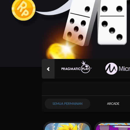
SEMUA PERMAINAN
ARCADE