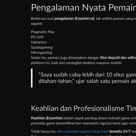
Pengalaman Nyata Pemain:
Berbicara soal
pengalaman (Experience)
, tak sedikit pemain yan
seperti:
Pragmatic Play
PG Soft
Habanero
Spadegaming
Microgaming
Selain itu, pemain juga dimanjakan dengan
fitur deposit dan wit
platform ini, baik dari perangkat desktop maupun mobile.
“Saya sudah coba lebih dari 10 situs ga
ditahan-tahan,” ujar salah satu pemain ak
Keahlian dan Profesionalisme Ti
Keahlian (Expertise)
adalah aspek penting dalam industri game onli
penyedia game bersertifikat dan mematuhi regulasi ketat agar semu
Tidak hanya itu,
tim customer support Auto7slot
tersedia 24/7
mel