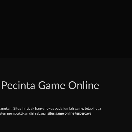
a Pecinta Game Online
gkan. Situs ini tidak hanya fokus pada jumlah game, tetapi juga
isten membuktikan diri sebagai
situs game online terpercaya