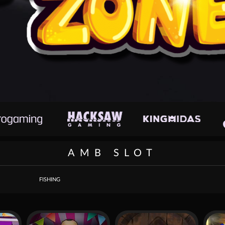
AMB SLOT
FISHING