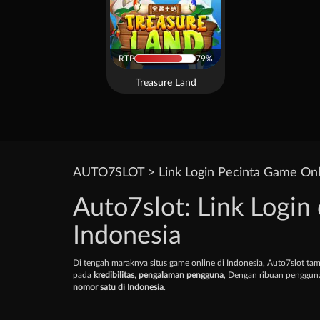
RTP
79%
Treasure Land
AUTO7SLOT > Link Login Pecinta Game Onl
Auto7slot: Link Login
Indonesia
Di tengah maraknya situs game online di Indonesia, Auto7slot t
pada
kredibilitas
,
pengalaman pengguna
, Dengan ribuan pengguna 
nomor satu di Indonesia
.