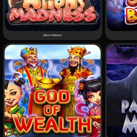
Aliens Madness