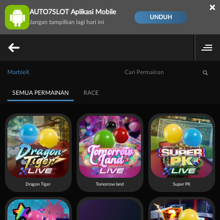
×
AUTO7SLOT Aplikasi Mobile
UNDUH
Jangan tampilkan lagi hari ini
MarbleX
SEMUA PERMAINAN
RACE
Dragon Tiger
Tomorrow land
Super PK