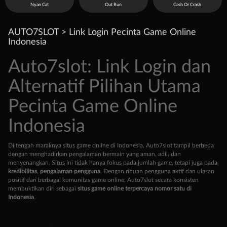
Nyan Cat
Out Run
Cash Or Crash
AUTO7SLOT > Link Login Pecinta Game Online
Indonesia
Auto7slot: Link Login dan
Alternatif Pilihan Utama
Pecinta Game Online
Indonesia
Di tengah maraknya situs game online di Indonesia, Auto7slot tampil berbeda
dengan menghadirkan pengalaman bermain yang aman, adil, dan
menyenangkan. Situs ini tidak hanya fokus pada jumlah game, tetapi juga pada
kredibilitas
,
pengalaman pengguna
, Dengan ribuan pengguna aktif dan ulasan
positif dari berbagai komunitas game online, Auto7slot secara konsisten
membuktikan diri sebagai
situs game online terpercaya nomor satu di
Indonesia
.