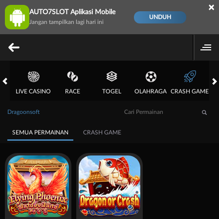
×
AUTO7SLOT Aplikasi Mobile
UNDUH
Jangan tampilkan lagi hari ini
S
LIVE CASINO
RACE
TOGEL
OLAHRAGA
CRASH GAME
Dragoonsoft
SEMUA PERMAINAN
CRASH GAME