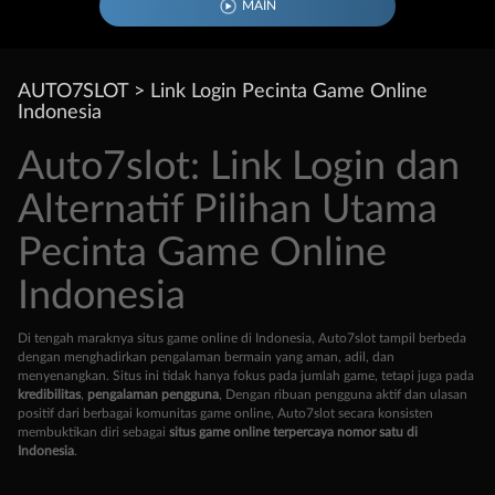
MAIN
AUTO7SLOT > Link Login Pecinta Game Online
Indonesia
Auto7slot: Link Login dan
Alternatif Pilihan Utama
Pecinta Game Online
Indonesia
Di tengah maraknya situs game online di Indonesia, Auto7slot tampil berbeda
dengan menghadirkan pengalaman bermain yang aman, adil, dan
menyenangkan. Situs ini tidak hanya fokus pada jumlah game, tetapi juga pada
kredibilitas
,
pengalaman pengguna
, Dengan ribuan pengguna aktif dan ulasan
positif dari berbagai komunitas game online, Auto7slot secara konsisten
membuktikan diri sebagai
situs game online terpercaya nomor satu di
Indonesia
.