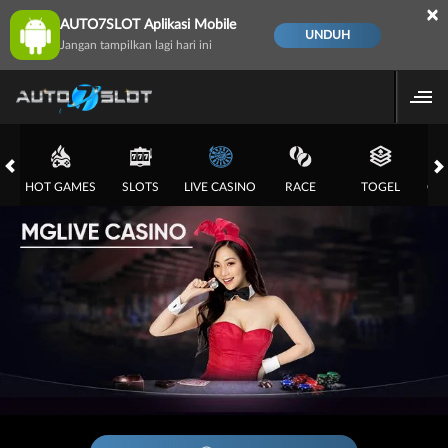
×
AUTO7SLOT Aplikasi Mobile
UNDUH
Jangan tampilkan lagi hari ini
HOT GAMES
SLOTS
LIVE CASINO
RACE
TOGEL
OL