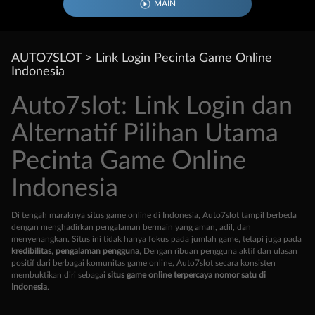
MAIN
AUTO7SLOT > Link Login Pecinta Game Online
Indonesia
Auto7slot: Link Login dan
Alternatif Pilihan Utama
Pecinta Game Online
Indonesia
Di tengah maraknya situs game online di Indonesia, Auto7slot tampil berbeda
dengan menghadirkan pengalaman bermain yang aman, adil, dan
menyenangkan. Situs ini tidak hanya fokus pada jumlah game, tetapi juga pada
kredibilitas
,
pengalaman pengguna
, Dengan ribuan pengguna aktif dan ulasan
positif dari berbagai komunitas game online, Auto7slot secara konsisten
membuktikan diri sebagai
situs game online terpercaya nomor satu di
Indonesia
.