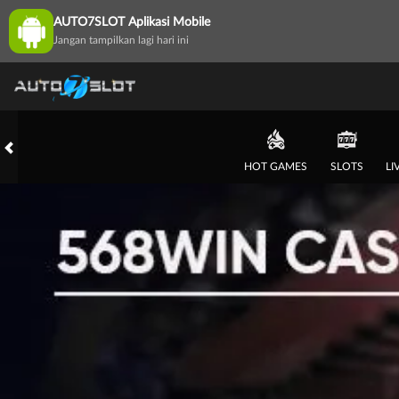
AUTO7SLOT Aplikasi Mobile
Jangan tampilkan lagi hari ini
HOT GAMES
SLOTS
LI